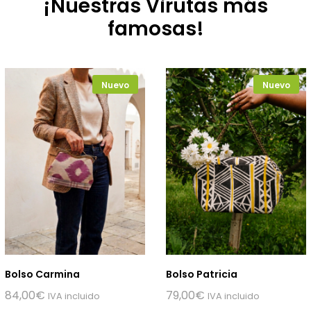
¡Nuestras Virutas más
famosas!
Nuevo
Nuevo
Bolso Carmina
Bolso Patricia
84,00
€
79,00
€
IVA incluido
IVA incluido