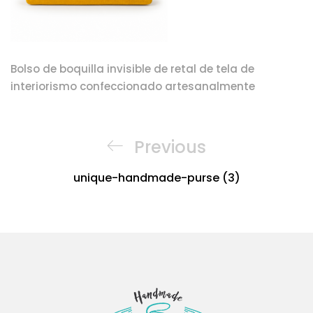
Bolso de boquilla invisible de retal de tela de
interiorismo confeccionado artesanalmente
Navegación
de
Previous
Previous
entradas
Post
unique-handmade-purse (3)