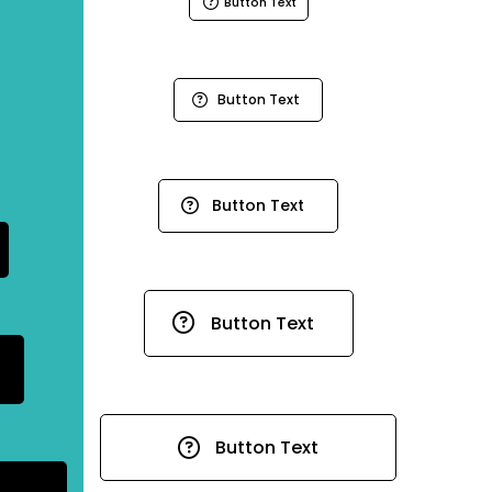
Button Text
Button Text
Button Text
Button Text
Button Text