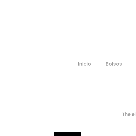
Inicio
Bolsos
The el